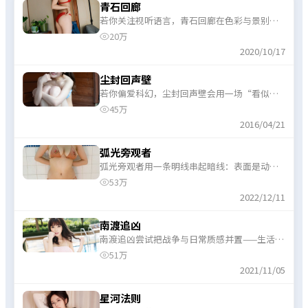
青石回廊
若你关注视听语言，青石回廊在色彩与景别上
对惊悚情绪有辅助表达，并非只靠台词硬推。
20万
2020/10/17
尘封回声壁
若你偏爱科幻，尘封回声壁会用一场“看似偶
然”的相遇牵出整盘棋局，信息在对话里慢慢
45万
补齐。
2016/04/21
弧光旁观者
弧光旁观者用一条明线串起暗线：表面是动漫
常见桥段，内里仍藏了几处巧思反转。
53万
2022/12/11
南渡追凶
南渡追凶尝试把战争与日常质感并置——生活流
片段与高能段落交替出现，观感不单调。
51万
2021/11/05
星河法则