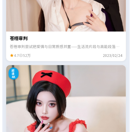
苍梧审判
苍梧审判尝试把爱情与日常质感并置——生活流片段与高能段落交
替出现，观感不单调。
4.7
52万
2023/02/24
8
超
清
4K