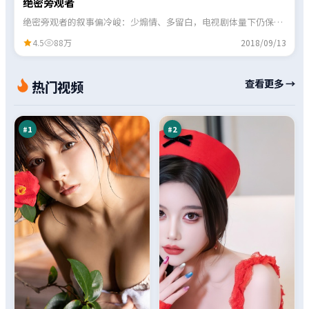
绝密旁观者
绝密旁观者的叙事偏冷峻：少煽情、多留白，电视剧体量下仍保留
了几场印象深刻的对手戏。
4.5
88万
2018/09/13
危
双
查看更多 →
热门视频
城
生
回
默
98
98
响
示
万
万
录
#
1
#
2
回
迷
声
城
潜
悬
97
97