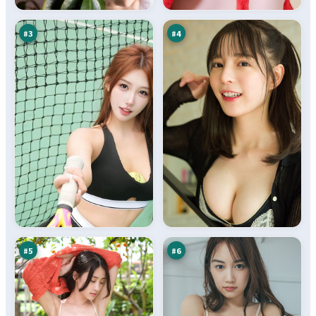
伏
案
万
万
#
3
#
4
无
零
声
号
惊
交
95
95
魂
锋
万
万
#
5
#
6