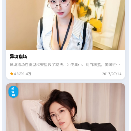
异境猎场
异境猎场在类型框架里做了减法：冲突集中、对白利落，美国班底
擅长的节奏感贯穿始终。
4.8
1.4万
2017/07/14
1
超
清
4K