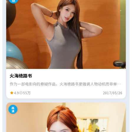
4K
火海绝路书
作为一部电影向的悬疑作品，火海绝路书更强调人物动机而非单纯
奇观，情绪曲线起伏分明。
4.9
55万
2017/05/26
4
高
清