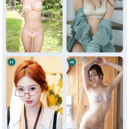
东
苍
篱
梧
行
来
94
92
动
信
万
万
#
7
#
8
游
城