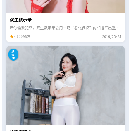
双生默示录
若你偏爱犯罪，双生默示录会用一场“看似偶然”的相遇牵出整盘
棋局，信息在对话里慢慢补齐。
4.6
98万
2019/03/25
5
超
清
4K