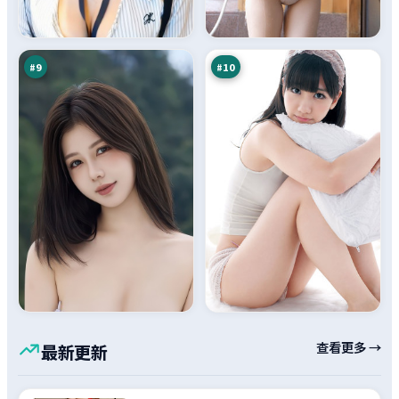
侠
市
倒
密
92
90
计
令
万
万
时
#
9
#
10
查看更多 →
最新更新