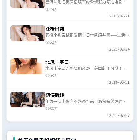
星河法则把英国语境下的爱情张力写进电影结
构里，开场冷静、中段加速，收束留有回味。
74万
2017/02/21
苍梧审判
苍梧审判尝试把爱情与日常质感并置——生活流
片段与高能段落交替出现，观感不单调。
52万
2023/02/24
北风十字口
北风十字口的剪辑偏紧凑，英国制作习惯下的
“信息密度”偏高，喜欢快节奏的观众会更对
58万
味。
2016/06/21
游侠航线
作为一部电影向的悬疑作品，游侠航线更强调
人物动机而非单纯奇观，情绪曲线起伏分明。
90万
2025/07/27