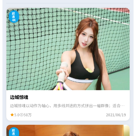
0
超
清
4K
边城惊魂
边城惊魂以动作为轴心，用多线并进的方式拼出一幅群像；适合喜
欢细节伏笔、愿意跟线索的观众。
5.0
58万
2021/06/19
7
超
清